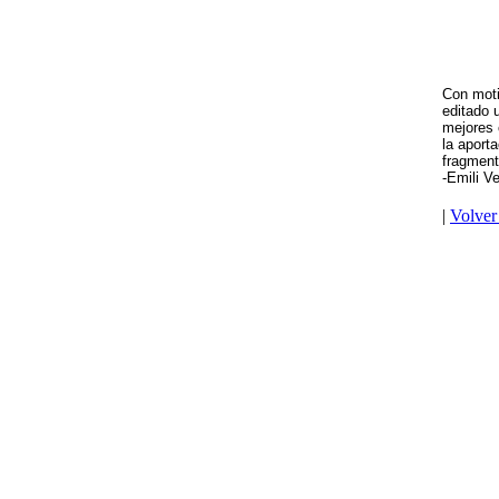
Con moti
editado 
mejores 
la aport
fragment
-Emili V
|
Volver 