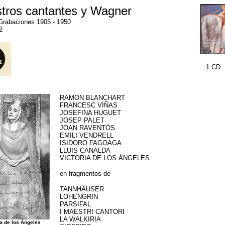
tros cantantes y Wagner
Grabaciones 1905 - 1950
2
1 C
RAMON BLANCHART
FRANCESC VIÑAS
JOSEFINA HUGUET
JOSEP PALET
JOAN RAVENTÓS
EMILI VENDRELL
ISIDORO FAGOAGA
LLUIS CANALDA
VICTORIA DE LOS ÁNGELES
en fragmentos de
TANNHÄUSER
LOHENGRIN
PARSIFAL
I MAESTRI CANTORI
LA WALKIRIA
ia de los Ángeles