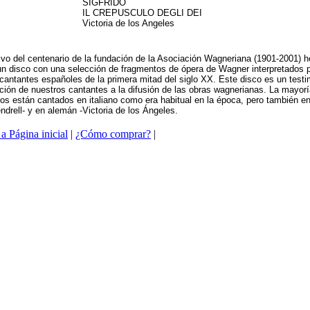
SIGFRIDO
IL CREPUSCULO DEGLI DEI
Victoria de los Angeles
vo del centenario de la fundación de la Asociación Wagneriana (1901-2001) 
un disco con una selección de fragmentos de ópera de Wagner interpretados p
cantantes españoles de la primera mitad del siglo XX. Este disco es un test
ación de nuestros cantantes a la difusión de las obras wagnerianas. La mayorí
os están cantados en italiano como era habitual en la época, pero también en
endrell- y en alemán -Victoria de los Ángeles.
a Página inicial
|
¿Cómo comprar?
|