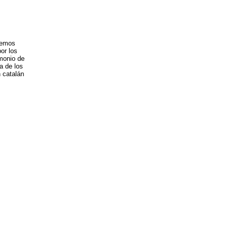
hemos
or los
imonio de
a de los
 catalán