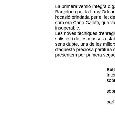
La primera versió íntegra o ga
Barcelona per la firma Odeon 
l'ocasió brindada per el fet d
com era Carlo Galeffi, que v
insuperable.
Les noves tècniques d'enregist
solistes i de les masses est
sens dubte, una de les millors
d'aquesta preciosa partitura
presentem per primera vega
Sel
Int
sop
sop
barí
A