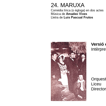
24. MARUXA
Comèdia lírica (o ègloga) en dos actes
Música de
Amadeo Vives
Lletra de
Luis Pascual Frutos
Versió 
Intèrp
R
P
An
R
Un
Orquest
Liceu
Directo